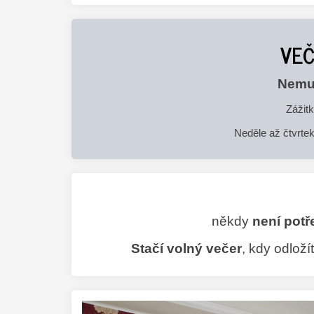
VEČ
Nemus
Zážit
Neděle až čtvrte
někdy
není potř
Stačí volný večer
, kdy odloží