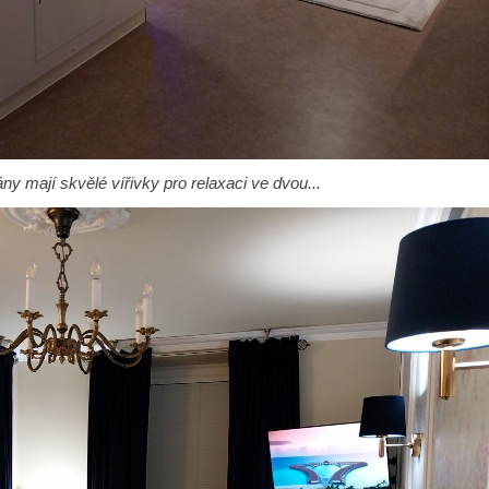
y mají skvělé vířivky pro relaxaci ve dvou...