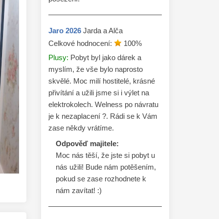
Jaro
2026
Jarda a Alča
Celkové hodnocení:
100
%
Plusy:
Pobyt byl jako dárek a
myslím, že vše bylo naprosto
skvělé. Moc milí hostitelé, krásné
přivítání a užili jsme si i výlet na
elektrokolech. Welness po návratu
je k nezaplacení ?. Rádi se k Vám
zase někdy vrátíme.
Odpověď majitele:
Moc nás těší, že jste si pobyt u 
nás užili! Bude nám potěšením, 
pokud se zase rozhodnete k 
nám zavítat! :)