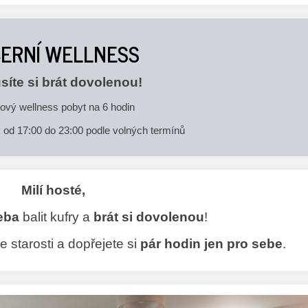
ERNÍ WELLNESS
íte si brát dovolenou!
kový wellness pobyt na 6 hodin
k od 17:00 do 23:00 podle volných termínů
Milí hosté,
eba
balit kufry a
brát si dovolenou
!
te starosti a dopřejete si
pár hodin
jen pro sebe
.