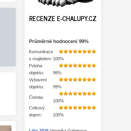
RECENZE E-CHALUPY.CZ
Průměrné hodnocení
99
%
Komunikace
s majitelem:
100
%
Poloha
objektu:
98
%
Vybavení
objektu:
99
%
Čistota:
100
%
Celkový
dojem:
100
%
Léto
2026
Veronika Gaberova