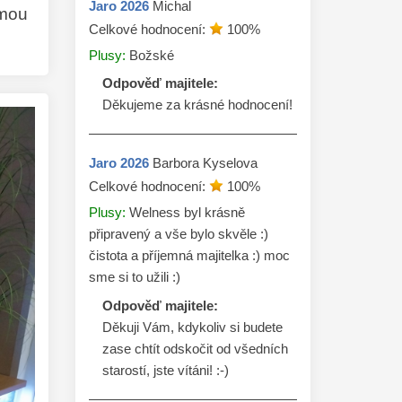
Jaro
2026
Michal
omou
Celkové hodnocení:
100
%
Plusy:
Božské
Odpověď majitele:
Děkujeme za krásné hodnocení! 
Jaro
2026
Barbora Kyselova
Celkové hodnocení:
100
%
Plusy:
Welness byl krásně
připravený a vše bylo skvěle :)
čistota a příjemná majitelka :) moc
sme si to užili :)
Odpověď majitele:
Děkuji Vám, kdykoliv si budete 
zase chtít odskočit od všedních 
starostí, jste vítáni! :-)