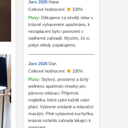
Jaro
2026
Hana
Celkové hodnocení:
100
%
Plusy:
Děkujeme za skvělý relax v
krásně vybaveném apartmánu, k
nezaplacení bylo i posezení v
nádherné zahradě. Myslím, že si
pobyt někdy zopakujeme.
Jaro
2026
Dan
Celkové hodnocení:
100
%
Plusy:
Stylový, prostorný a tichý
wellness apartmán vhodný pro
párovou relaxaci. Příjemná
majitelka, která splní každé vaše
přání. Výborné snídaně a relaxační
masáže. Plně vybavená kuchyňka,
krásná rozlehlá zahrada lákající k
posezení.