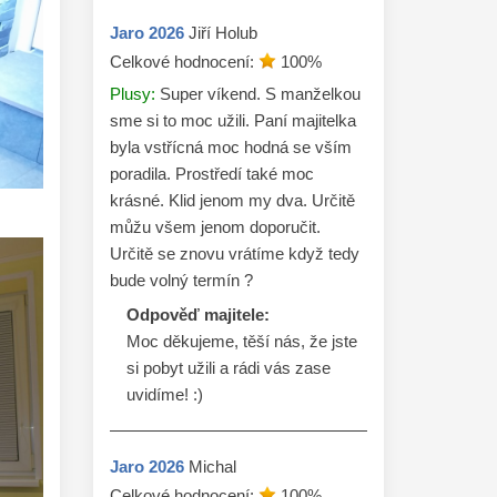
Jaro
2026
Jiří Holub
Celkové hodnocení:
100
%
Plusy:
Super víkend. S manželkou
sme si to moc užili. Paní majitelka
byla vstřícná moc hodná se vším
poradila. Prostředí také moc
krásné. Klid jenom my dva. Určitě
můžu všem jenom doporučit.
Určitě se znovu vrátíme když tedy
bude volný termín ?
Odpověď majitele:
Moc děkujeme, těší nás, že jste 
si pobyt užili a rádi vás zase 
uvidíme! :)
Jaro
2026
Michal
Celkové hodnocení:
100
%