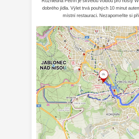
Rozhledna Petřín je skvělou volbou pro hosty Wel
dobrého jídla. Výlet trvá pouhých 10 minut aut
místní restauraci. Nezapomeňte si při