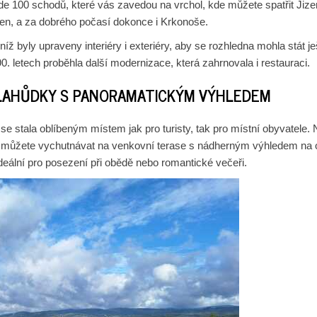
e 100 schodů, které vás zavedou na vrchol, kde můžete spatřit Jize
en, a za dobrého počasí dokonce i Krkonoše.
níž byly upraveny interiéry i exteriéry, aby se rozhledna mohla stát je
. letech proběhla další modernizace, která zahrnovala i restauraci.
 LAHŮDKY S PANORAMATICKÝM VÝHLEDEM
se stala oblíbeným místem jak pro turisty, tak pro místní obyvatele. 
eré můžete vychutnávat na venkovní terase s nádherným výhledem na 
 ideální pro posezení při obědě nebo romantické večeři.