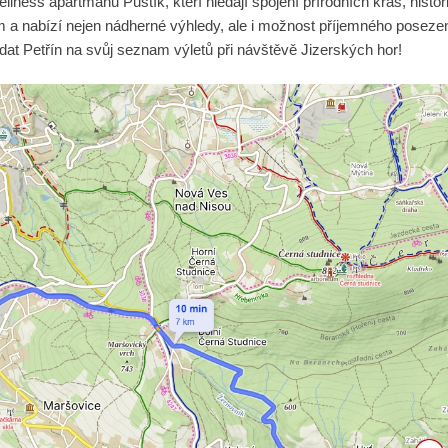
lness apartmánu Puštík, kteří hledají spojení přírodních krás, histor
em a nabízí nejen nádherné výhledy, ale i možnost příjemného posezen
dat Petřín na svůj seznam výletů při návštěvě Jizerských hor!