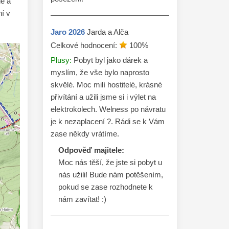
ie a
í v
Jaro
2026
Jarda a Alča
Celkové hodnocení:
100
%
Plusy:
Pobyt byl jako dárek a
myslím, že vše bylo naprosto
skvělé. Moc milí hostitelé, krásné
přivítání a užili jsme si i výlet na
elektrokolech. Welness po návratu
je k nezaplacení ?. Rádi se k Vám
zase někdy vrátíme.
Odpověď majitele:
Moc nás těší, že jste si pobyt u 
nás užili! Bude nám potěšením, 
pokud se zase rozhodnete k 
nám zavítat! :)