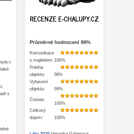
RECENZE E-CHALUPY.CZ
Průměrné hodnocení
99
%
Komunikace
s majitelem:
100
%
byla v
Poloha
 také
objektu:
98
%
Vybavení
t.
objektu:
99
%
adí s
Čistota:
100
%
Celkový
dojem:
100
%
telné
Léto
2026
Veronika Gaberova