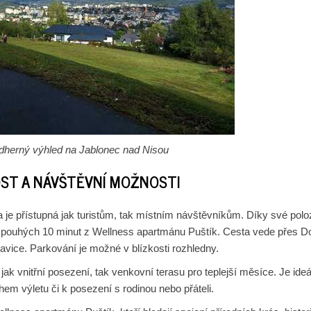
ádherný výhled na Jablonec nad Nisou
ST A NÁVŠTĚVNÍ MOŽNOSTI
a je přístupná jak turistům, tak místním návštěvníkům. Díky své polo
a pouhých 10 minut z Wellness apartmánu Puštík. Cesta vede přes Do
avice. Parkování je možné v blízkosti rozhledny.
jak vnitřní posezení, tak venkovní terasu pro teplejší měsíce. Je ide
em výletu či k posezení s rodinou nebo přáteli.