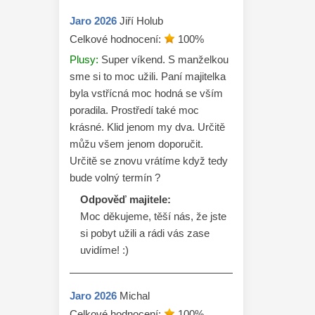
Jaro
2026
Jiří Holub
Celkové hodnocení:
100
%
Plusy:
Super víkend. S manželkou
sme si to moc užili. Paní majitelka
byla vstřícná moc hodná se vším
poradila. Prostředí také moc
krásné. Klid jenom my dva. Určitě
můžu všem jenom doporučit.
Určitě se znovu vrátíme když tedy
bude volný termín ?
Odpověď majitele:
Moc děkujeme, těší nás, že jste 
si pobyt užili a rádi vás zase 
uvidíme! :)
Jaro
2026
Michal
Celkové hodnocení:
100
%