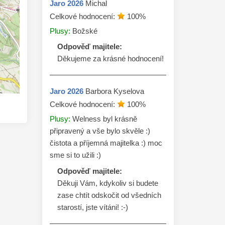
Jaro
2026
Michal
Celkové hodnocení:
100
%
Plusy:
Božské
Odpověď majitele:
Děkujeme za krásné hodnocení! 
Jaro
2026
Barbora Kyselova
Celkové hodnocení:
100
%
Plusy:
Welness byl krásně
připravený a vše bylo skvěle :)
čistota a příjemná majitelka :) moc
sme si to užili :)
Odpověď majitele:
Děkuji Vám, kdykoliv si budete 
zase chtít odskočit od všedních 
starostí, jste vítáni! :-)