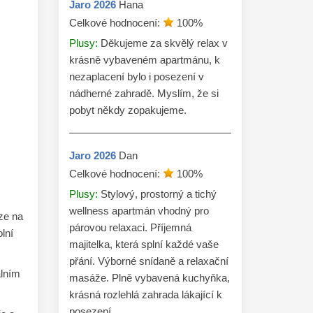
Jaro
2026
Hana
Celkové hodnocení:
100
%
Plusy:
Děkujeme za skvělý relax v
krásně vybaveném apartmánu, k
nezaplacení bylo i posezení v
nádherné zahradě. Myslím, že si
pobyt někdy zopakujeme.
Jaro
2026
Dan
Celkové hodnocení:
100
%
Plusy:
Stylový, prostorný a tichý
wellness apartmán vhodný pro
ze na
párovou relaxaci. Příjemná
lní
majitelka, která splní každé vaše
přání. Výborné snídaně a relaxační
álním
masáže. Plně vybavená kuchyňka,
krásná rozlehlá zahrada lákající k
posezení.