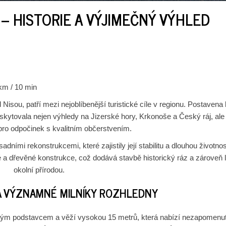
– HISTORIE A VÝJIMEČNÝ VÝHLED
km / 10 min
Nisou, patří mezi nejoblíbenější turistické cíle v regionu. Postavena 
tovala nejen výhledy na Jizerské hory, Krkonoše a Český ráj, ale
pro odpočinek s kvalitním občerstvením.
ními rekonstrukcemi, které zajistily její stabilitu a dlouhou životnos
 dřevěné konstrukce, což dodává stavbě historický ráz a zároveň l
okolní přírodou.
A VÝZNAMNÉ MILNÍKY ROZHLEDNY
ným podstavcem a věží vysokou 15 metrů, která nabízí nezapomenu