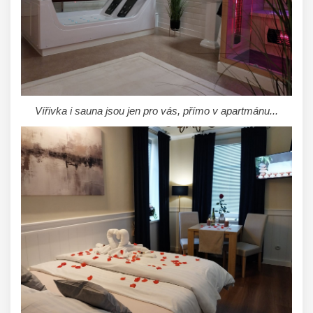
Vířivka i sauna jsou jen pro vás, přímo v apartmánu...