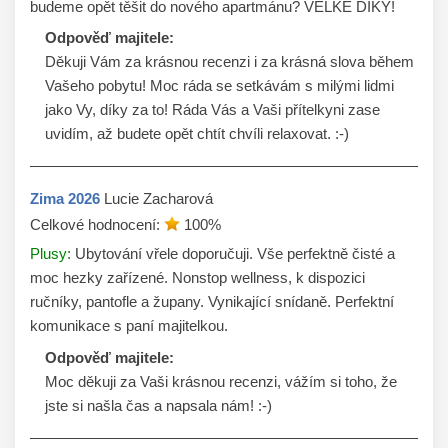
budeme opět těšit do nového apartmánu? VELKÉ DÍKY!
Odpověď majitele:
Děkuji Vám za krásnou recenzi i za krásná slova během 
Vašeho pobytu! Moc ráda se setkávám s milými lidmi 
jako Vy, díky za to! Ráda Vás a Vaši přítelkyni zase 
Zima
2026
Lucie Zacharová
Celkové hodnocení:
100
%
Plusy:
Ubytování vřele doporučuji. Vše perfektně čisté a
moc hezky zařízené. Nonstop wellness, k dispozici
ručníky, pantofle a župany. Vynikající snídaně. Perfektní
komunikace s paní majitelkou.
Odpověď majitele:
Moc děkuji za Vaši krásnou recenzi, vážím si toho, že 
jste si našla čas a napsala nám! :-)