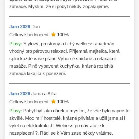
zahradě. Myslím, že si pobyt někdy zopakujeme.
Jaro
2026
Dan
Celkové hodnocení:
100
%
Plusy:
Stylový, prostorný a tichý wellness apartmán
vhodný pro párovou relaxaci. Příjemná majitelka, která
splní každé vaše přání. Výborné snídaně a relaxační
masáže. Plně vybavená kuchyňka, krásná rozlehlá
zahrada lákající k posezení.
Jaro
2026
Jarda a Alča
Celkové hodnocení:
100
%
Plusy:
Pobyt byl jako dárek a myslím, že vše bylo naprosto
skvělé. Moc milí hostitelé, krásné přivítání a užili jsme si i
výlet na elektrokolech. Welness po návratu je k
nezaplacení ?. Rádi se k Vám zase někdy vrátíme.