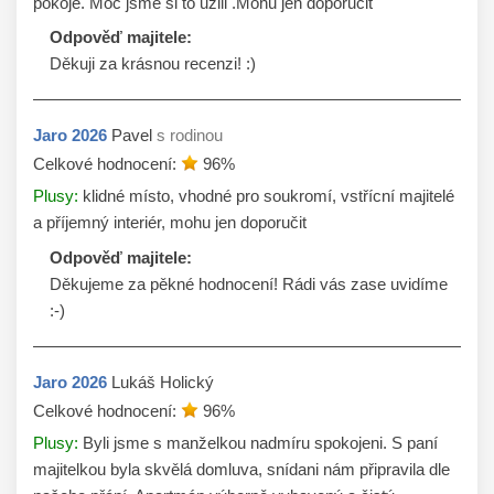
pokoje. Moc jsme si to užili .Mohu jen doporučit
Odpověď majitele:
Jaro
2026
Pavel
s rodinou
Celkové hodnocení:
96
%
Plusy:
klidné místo, vhodné pro soukromí, vstřícní majitelé
a příjemný interiér, mohu jen doporučit
Odpověď majitele:
Děkujeme za pěkné hodnocení! Rádi vás zase uvidíme 
:-)
Jaro
2026
Lukáš Holický
Celkové hodnocení:
96
%
Plusy:
Byli jsme s manželkou nadmíru spokojeni. S paní
majitelkou byla skvělá domluva, snídani nám připravila dle