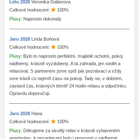
Léto
2026
Veronika Gaberova
Celkové hodnocení:
100
%
Plusy:
Naprosto dokonalý
Jaro
2026
Linda Boňová
Celkové hodnocení:
100
%
Plusy:
Bylo to naprosto perfektní, majitelé ochotní, pokoj
nádherný, krásně vyzdobený. A ta zahrada, jen sedět a
relaxovat. S partnerem jsme spíš pár poznávací a vždy
sme trávili co nejmíň času na pokoji. Tady se, v dobrém,
zastavil čas, krásných téměř 24 hodin relaxu a odpočinku.
Opravdu doporučuji.
Jaro
2026
Hana
Celkové hodnocení:
100
%
Plusy:
Děkujeme za skvělý relax v krásně vybaveném
apartmánu, k nezaplacení bylo i posezení v nádherné