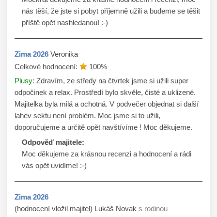
nás těší, že jste si pobyt příjemně užili a budeme se těšit 
příště opět nashledanou! :-)
Zima
2026
Veronika
Celkové hodnocení:
100
%
Plusy:
Zdravím, ze středy na čtvrtek jsme si užili super
odpočinek a relax. Prostředí bylo skvěle, čisté a uklizené.
Majitelka byla milá a ochotná. V podvečer objednat si další
lahev sektu není problém. Moc jsme si to užili,
doporučujeme a určitě opět navštívíme ! Moc děkujeme.
Odpověď majitele:
Moc děkujeme za krásnou recenzi a hodnocení a rádi 
vás opět uvidíme! :-)
Zima
2026
(hodnocení vložil majitel) Lukáš Novak
s rodinou