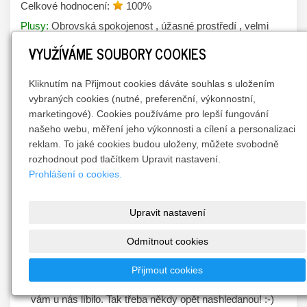
Celkové hodnocení:
100
%
Plusy:
Obrovská spokojenost , úžasné prostředí , velmi
příjemná paní majitelka . Úžasný pobyt , a skvělá snídaně .
VYUŽÍVÁME SOUBORY COOKIES
Za nás prostě 100% . Děkujeme a určitě se vrátíme . ?
Odpověď majitele:
Kliknutím na Přijmout cookies dáváte souhlas s uložením
Mockrát děkujeme za krásnou recenzi a hodnocení! 
vybraných cookies (nutné, preferenční, výkonnostní,
Jsme rádi, že se vám u nás líbilo a budeme se těšit 
marketingové). Cookies používáme pro lepší fungování
našeho webu, měření jeho výkonnosti a cílení a personalizaci
příště opět nashledanou! :-)
reklam. To jaké cookies budou uloženy, můžete svobodně
rozhodnout pod tlačítkem Upravit nastavení.
Zima
2026
Kateřina Bernartova
Prohlášení o cookies.
Celkové hodnocení:
96
%
Plusy:
Naprosto úžasný wellness, velmi milá majitelka,
Upravit nastavení
klidné místo, krásné a čisté prostředí, vše skvěle
Odmítnout cookies
vybaveno...
Odpověď majitele:
Přijmout cookies
Děkujeme za krásnou recenzi a moc nás těší, že se 
vám u nás líbilo. Tak třeba někdy opět nashledanou! :-)