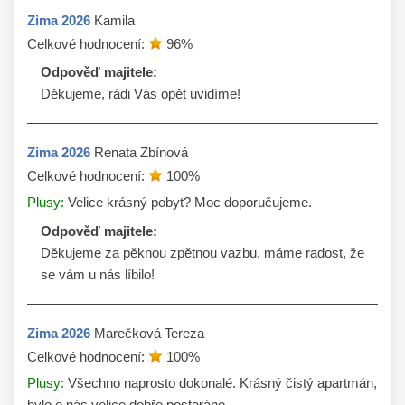
Zima
2026
Kamila
Celkové hodnocení:
96
%
Odpověď majitele:
Děkujeme, rádi Vás opět uvidíme!
Zima
2026
Renata Zbínová
Celkové hodnocení:
100
%
Plusy:
Velice krásný pobyt? Moc doporučujeme.
Odpověď majitele:
Děkujeme za pěknou zpětnou vazbu, máme radost, že 
se vám u nás líbilo!
Zima
2026
Marečková Tereza
Celkové hodnocení:
100
%
Plusy:
Všechno naprosto dokonalé. Krásný čistý apartmán,
bylo o nás velice dobře postaráno.