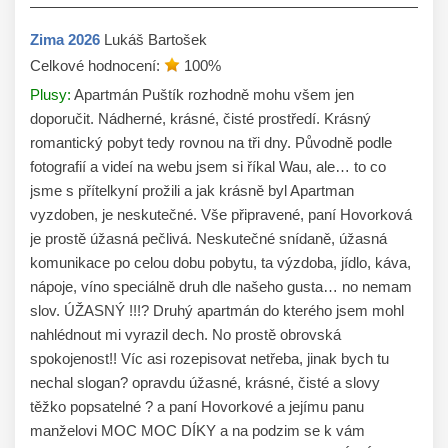
Zima
2026
Lukáš Bartošek
Celkové hodnocení:
100
%
Plusy:
Apartmán Puštík rozhodně mohu všem jen
doporučit. Nádherné, krásné, čisté prostředí. Krásný
romantický pobyt tedy rovnou na tři dny. Původně podle
fotografií a videí na webu jsem si říkal Wau, ale… to co
jsme s přítelkyní prožili a jak krásně byl Apartman
vyzdoben, je neskutečné. Vše připravené, paní Hovorková
je prostě úžasná pečlivá. Neskutečné snídaně, úžasná
komunikace po celou dobu pobytu, ta výzdoba, jídlo, káva,
nápoje, víno speciálně druh dle našeho gusta… no nemam
slov. ÚŽASNÝ !!!? Druhý apartmán do kterého jsem mohl
nahlédnout mi vyrazil dech. No prostě obrovská
spokojenost!! Víc asi rozepisovat netřeba, jinak bych tu
nechal slogan? opravdu úžasné, krásné, čisté a slovy
těžko popsatelné ? a paní Hovorkové a jejímu panu
manželovi MOC MOC DÍKY a na podzim se k vám