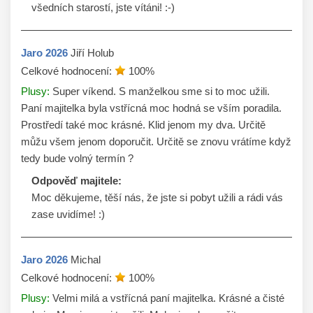
všedních starostí, jste vítáni! :-)
Jaro
2026
Jiří Holub
Celkové hodnocení:
100
%
Plusy:
Super víkend. S manželkou sme si to moc užili.
Paní majitelka byla vstřícná moc hodná se vším poradila.
Prostředí také moc krásné. Klid jenom my dva. Určitě
můžu všem jenom doporučit. Určitě se znovu vrátíme když
tedy bude volný termín ?
Odpověď majitele:
Moc děkujeme, těší nás, že jste si pobyt užili a rádi vás 
zase uvidíme! :)
Jaro
2026
Michal
Celkové hodnocení:
100
%
Plusy:
Velmi milá a vstřícná paní majitelka. Krásné a čisté