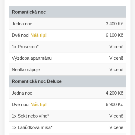
Romantická noc
Jedna noc
3 400 Kč
Dvě noci
Náš tip!
6 100 Kč
1x Prosecco*
V ceně
Výzdoba apartmánu
V ceně
Nealko nápoje
V ceně
Romantická noc Deluxe
Jedna noc
4 200 Kč
Dvě noci
Náš tip!
6 900 Kč
1x Sekt nebo víno*
V ceně
1x Lahůdková mísa*
V ceně