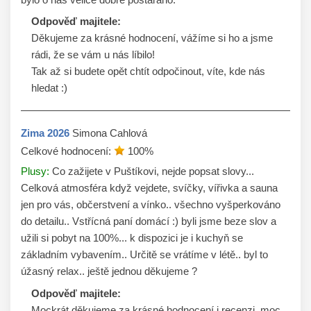
Odpověď majitele:
Děkujeme za krásné hodnocení, vážíme si ho a jsme 
rádi, že se vám u nás líbilo!

Tak až si budete opět chtít odpočinout, víte, kde nás 
hledat :)
Zima
2026
Simona Cahlová
Celkové hodnocení:
100
%
Plusy:
Co zažijete v Puštíkovi, nejde popsat slovy...
Celková atmosféra když vejdete, svíčky, vířivka a sauna
jen pro vás, občerstvení a vínko.. všechno vyšperkováno
do detailu.. Vstřícná paní domácí :) byli jsme beze slov a
užili si pobyt na 100%... k dispozici je i kuchyň se
základním vybavením.. Určitě se vrátíme v létě.. byl to
úžasný relax.. ještě jednou děkujeme ?
Odpověď majitele:
Mockrát děkujeme za krásné hodnocení i recenzi, moc 