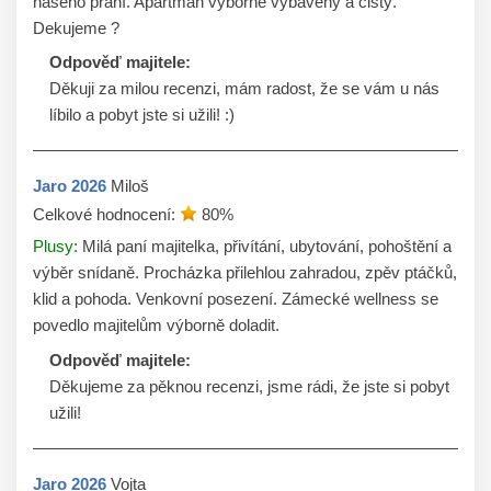
našeho přání. Apartmán výborně vybavený a čistý.
Dekujeme ?
Odpověď majitele:
Děkuji za milou recenzi, mám radost, že se vám u nás 
líbilo a pobyt jste si užili! :)
Jaro
2026
Miloš
Celkové hodnocení:
80
%
Plusy:
Milá paní majitelka, přivítání, ubytování, pohoštění a
výběr snídaně. Procházka přilehlou zahradou, zpěv ptáčků,
klid a pohoda. Venkovní posezení. Zámecké wellness se
povedlo majitelům výborně doladit.
Odpověď majitele:
Děkujeme za pěknou recenzi, jsme rádi, že jste si pobyt 
užili!
Jaro
2026
Vojta