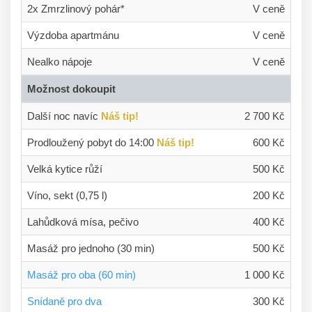
2x Zmrzlinový pohár*
V ceně
Výzdoba apartmánu
V ceně
Nealko nápoje
V ceně
Možnost dokoupit
Další noc navíc
Náš tip!
2 700 Kč
Prodloužený pobyt do 14:00
Náš tip!
600 Kč
Velká kytice růží
500 Kč
Víno, sekt (0,75 l)
200 Kč
Lahůdková mísa, pečivo
400 Kč
Masáž pro jednoho (30 min)
500 Kč
Masáž pro oba (60 min)
1 000 Kč
Snídaně pro dva
300 Kč