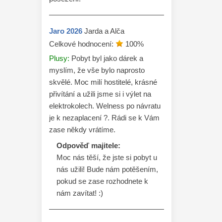
Jaro
2026
Jarda a Alča
Celkové hodnocení:
100
%
Plusy:
Pobyt byl jako dárek a
myslím, že vše bylo naprosto
skvělé. Moc milí hostitelé, krásné
přivítání a užili jsme si i výlet na
elektrokolech. Welness po návratu
je k nezaplacení ?. Rádi se k Vám
zase někdy vrátíme.
Odpověď majitele:
Moc nás těší, že jste si pobyt u 
nás užili! Bude nám potěšením, 
pokud se zase rozhodnete k 
nám zavítat! :)