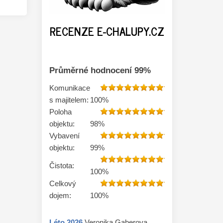
RECENZE E-CHALUPY.CZ
Průměrné hodnocení
99
%
Komunikace
s majitelem:
100
%
Poloha
objektu:
98
%
Vybavení
objektu:
99
%
Čistota:
100
%
Celkový
dojem:
100
%
Léto
2026
Veronika Gaberova