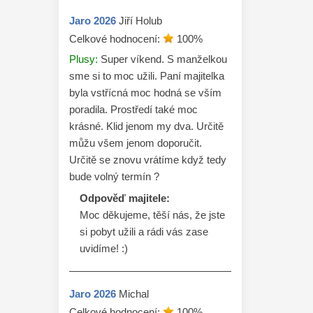
Jaro
2026
Jiří Holub
Celkové hodnocení:
100
%
Plusy:
Super víkend. S manželkou
sme si to moc užili. Paní majitelka
byla vstřícná moc hodná se vším
poradila. Prostředí také moc
krásné. Klid jenom my dva. Určitě
můžu všem jenom doporučit.
Určitě se znovu vrátíme když tedy
bude volný termín ?
Odpověď majitele:
Moc děkujeme, těší nás, že jste 
si pobyt užili a rádi vás zase 
uvidíme! :)
Jaro
2026
Michal
Celkové hodnocení:
100
%