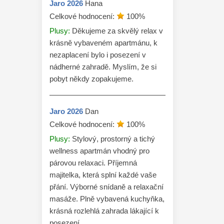
Jaro
2026
Hana
Celkové hodnocení:
100
%
Plusy:
Děkujeme za skvělý relax v
krásně vybaveném apartmánu, k
nezaplacení bylo i posezení v
nádherné zahradě. Myslím, že si
pobyt někdy zopakujeme.
Jaro
2026
Dan
Celkové hodnocení:
100
%
Plusy:
Stylový, prostorný a tichý
wellness apartmán vhodný pro
párovou relaxaci. Příjemná
majitelka, která splní každé vaše
přání. Výborné snídaně a relaxační
masáže. Plně vybavená kuchyňka,
krásná rozlehlá zahrada lákající k
posezení.