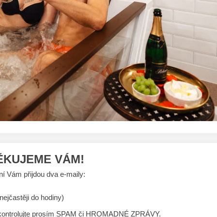
ĚKUJEME VÁM!
í Vám přijdou dva e-maily:
ejčastěji do hodiny)
 zkontrolujte prosím SPAM či HROMADNÉ ZPRÁVY.