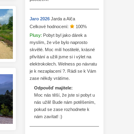
Jaro
2026
Jarda a Alča
Celkové hodnocení:
100
%
Plusy:
Pobyt byl jako dárek a
myslím, že vše bylo naprosto
skvělé. Moc milí hostitelé, krásné
přivítání a užili jsme si i výlet na
elektrokolech. Welness po návratu
je k nezaplacení ?. Rádi se k Vám
zase někdy vrátíme.
Odpověď majitele:
Moc nás těší, že jste si pobyt u 
nás užili! Bude nám potěšením, 
pokud se zase rozhodnete k 
nám zavítat! :)