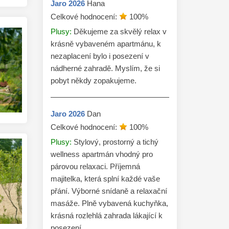
Jaro
2026
Hana
Celkové hodnocení:
100
%
Plusy:
Děkujeme za skvělý relax v
krásně vybaveném apartmánu, k
nezaplacení bylo i posezení v
nádherné zahradě. Myslím, že si
pobyt někdy zopakujeme.
Jaro
2026
Dan
Celkové hodnocení:
100
%
Plusy:
Stylový, prostorný a tichý
wellness apartmán vhodný pro
párovou relaxaci. Příjemná
majitelka, která splní každé vaše
přání. Výborné snídaně a relaxační
masáže. Plně vybavená kuchyňka,
krásná rozlehlá zahrada lákající k
posezení.