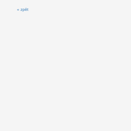
« zpět