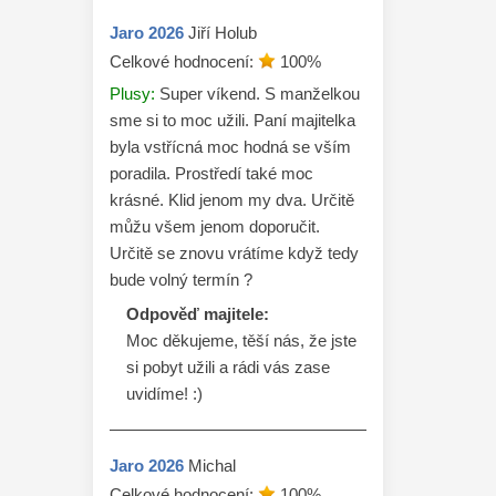
Jaro
2026
Jiří Holub
Celkové hodnocení:
100
%
Plusy:
Super víkend. S manželkou
sme si to moc užili. Paní majitelka
byla vstřícná moc hodná se vším
poradila. Prostředí také moc
krásné. Klid jenom my dva. Určitě
můžu všem jenom doporučit.
Určitě se znovu vrátíme když tedy
bude volný termín ?
Odpověď majitele:
Moc děkujeme, těší nás, že jste 
si pobyt užili a rádi vás zase 
uvidíme! :)
Jaro
2026
Michal
Celkové hodnocení:
100
%