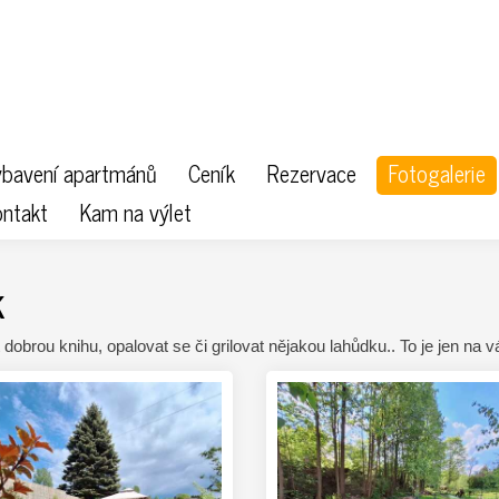
bavení apartmánů
Ceník
Rezervace
Fotogalerie
ntakt
Kam na výlet
K
dobrou knihu, opalovat se či grilovat nějakou lahůdku.. To je jen na v