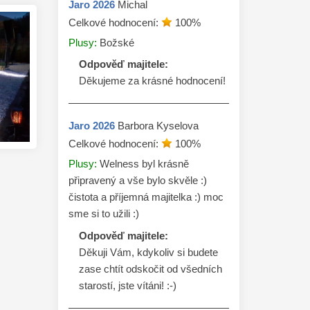
Jaro
2026
Michal
Celkové hodnocení:
100
%
Plusy:
Božské
Odpověď majitele:
Děkujeme za krásné hodnocení! 
Jaro
2026
Barbora Kyselova
Celkové hodnocení:
100
%
Plusy:
Welness byl krásně
připravený a vše bylo skvěle :)
čistota a příjemná majitelka :) moc
sme si to užili :)
Odpověď majitele:
Děkuji Vám, kdykoliv si budete 
zase chtít odskočit od všedních 
starostí, jste vítáni! :-)