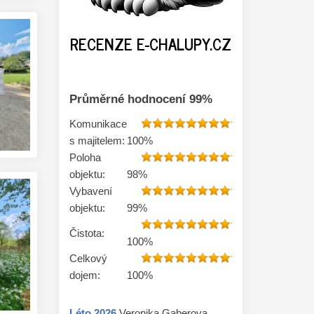
RECENZE E-CHALUPY.CZ
Průměrné hodnocení
99
%
Komunikace
s majitelem:
100
%
Poloha
objektu:
98
%
Vybavení
objektu:
99
%
Čistota:
100
%
Celkový
dojem:
100
%
Léto
2026
Veronika Gaberova